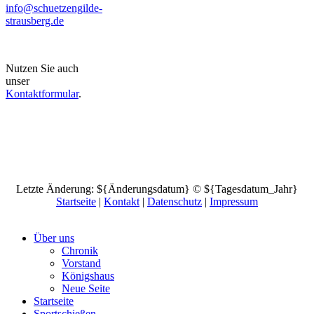
info@schuetzengilde-
strausberg.de
Nutzen Sie auch
unser
Kontaktformular
.
Letzte Änderung: ${Änderungsdatum} © ${Tagesdatum_Jahr}
Startseite
|
Kontakt
|
Daten­schutz
|
Impressum
Über uns
Chronik
Vorstand
Königshaus
Neue Seite
Startseite
Sportschießen