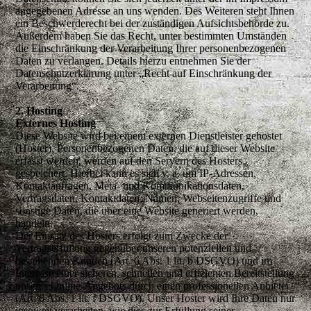
angegebenen Adresse an uns wenden. Des Weiteren steht Ihnen
ein Beschwerderecht bei der zuständigen Aufsichtsbehörde zu.
Außerdem haben Sie das Recht, unter bestimmten Umständen
die Einschränkung der Verarbeitung Ihrer personenbezogenen
Daten zu verlangen. Details hierzu entnehmen Sie der
Datenschutzerklärung unter „Recht auf Einschränkung der
Verarbeitung“.
2. Hosting
Externes Hosting
Diese Website wird bei einem externen Dienstleister gehostet
(Hoster). Personenbezogenen Daten, die auf dieser Website
erfasst werden, werden auf den Servern des Hosters
gespeichert. Hierbei kann es sich v. a. um IP-Adressen,
Kontaktanfragen, Meta- und Kommunikationsdaten,
Vertragsdaten, Kontaktdaten, Namen, Webseitenzugriffe und
sonstige Daten, die über eine Website generiert werden,
handeln.
Der Einsatz des Hosters erfolgt zum Zwecke der
Vertragserfüllung gegenüber unseren potenziellen und
bestehenden Kunden (Art. 6 Abs. 1 lit. b DSGVO) und im
Interesse einer sicheren, schnellen und effizienten Bereitstellung
unseres Online-Angebots durch einen professionellen Anbieter
(Art. 6 Abs. 1 lit. f DSGVO). Unser Hoster wird Ihre Daten nur
insoweit verarbeiten, wie dies zur Erfüllung seiner