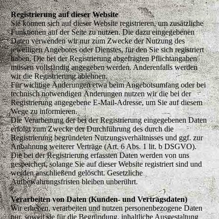
Registrierung auf dieser Website
Sie können sich auf dieser Website registrieren, um zusätzliche
Funktionen auf der Seite zu nutzen. Die dazu eingegebenen
Daten verwenden wir nur zum Zwecke der Nutzung des
jeweiligen Angebotes oder Dienstes, für den Sie sich registriert
haben. Die bei der Registrierung abgefragten Pflichtangaben
müssen vollständig angegeben werden. Anderenfalls werden
wir die Registrierung ablehnen.
Für wichtige Änderungen etwa beim Angebotsumfang oder bei
technisch notwendigen Änderungen nutzen wir die bei der
Registrierung angegebene E-Mail-Adresse, um Sie auf diesem
Wege zu informieren.
Die Verarbeitung der bei der Registrierung eingegebenen Daten
erfolgt zum Zwecke der Durchführung des durch die
Registrierung begründeten Nutzungsverhältnisses und ggf. zur
Anbahnung weiterer Verträge (Art. 6 Abs. 1 lit. b DSGVO).
Die bei der Registrierung erfassten Daten werden von uns
gespeichert, solange Sie auf dieser Website registriert sind und
werden anschließend gelöscht. Gesetzliche
Aufbewahrungsfristen bleiben unberührt.
Verarbeiten von Daten (Kunden- und Vertragsdaten)
Wir erheben, verarbeiten und nutzen personenbezogene Daten
nur, soweit sie für die Begründung, inhaltliche Ausgestaltung