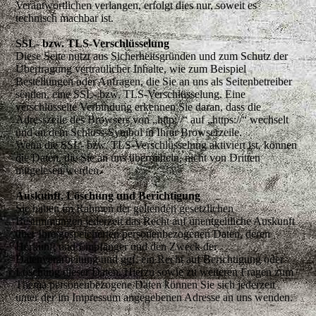
Verantwortlichen verlangen, erfolgt dies nur, soweit es
technisch machbar ist.
SSL- bzw. TLS-Verschlüsselung
Diese Seite nutzt aus Sicherheitsgründen und zum Schutz der
Übertragung vertraulicher Inhalte, wie zum Beispiel
Bestellungen oder Anfragen, die Sie an uns als Seitenbetreiber
senden, eine SSL- bzw. TLS-Verschlüsselung. Eine
verschlüsselte Verbindung erkennen Sie daran, dass die
Adresszeile des Browsers von „http://“ auf „https://“ wechselt
und an dem Schloss-Symbol in Ihrer Browserzeile.
Wenn die SSL- bzw. TLS-Verschlüsselung aktiviert ist, können
die Daten, die Sie an uns übermitteln, nicht von Dritten
mitgelesen werden.
Auskunft, Löschung und Berichtigung
Sie haben im Rahmen der geltenden gesetzlichen
Bestimmungen jederzeit das Recht auf unentgeltliche Auskunft
über Ihre gespeicherten personenbezogenen Daten, deren
Herkunft und Empfänger und den Zweck der
Datenverarbeitung und ggf. ein Recht auf Berichtigung oder
Löschung dieser Daten. Hierzu sowie zu weiteren Fragen zum
Thema personenbezogene Daten können Sie sich jederzeit
unter der im Impressum angegebenen Adresse an uns wenden.