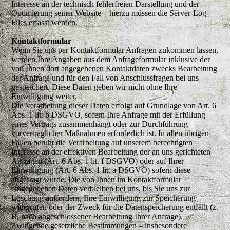
Interesse an der technisch fehlerfreien Darstellung und der
Optimierung seiner Website – hierzu müssen die Server-Log-
Files erfasst werden.
Kontaktformular
Wenn Sie uns per Kontaktformular Anfragen zukommen lassen,
werden Ihre Angaben aus dem Anfrageformular inklusive der
von Ihnen dort angegebenen Kontaktdaten zwecks Bearbeitung
der Anfrage und für den Fall von Anschlussfragen bei uns
gespeichert. Diese Daten geben wir nicht ohne Ihre
Einwilligung weiter.
Die Verarbeitung dieser Daten erfolgt auf Grundlage von Art. 6
Abs. 1 lit. b DSGVO, sofern Ihre Anfrage mit der Erfüllung
eines Vertrags zusammenhängt oder zur Durchführung
vorvertraglicher Maßnahmen erforderlich ist. In allen übrigen
Fällen beruht die Verarbeitung auf unserem berechtigten
Interesse an der effektiven Bearbeitung der an uns gerichteten
Anfragen (Art. 6 Abs. 1 lit. f DSGVO) oder auf Ihrer
Einwilligung (Art. 6 Abs. 1 lit. a DSGVO) sofern diese
abgefragt wurde. Die von Ihnen im Kontaktformular
eingegebenen Daten verbleiben bei uns, bis Sie uns zur
Löschung auffordern, Ihre Einwilligung zur Speicherung
widerrufen oder der Zweck für die Datenspeicherung entfällt (z.
B. nach abgeschlossener Bearbeitung Ihrer Anfrage).
Zwingende gesetzliche Bestimmungen – insbesondere