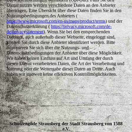
Dienst nutzen werden verschiedene Daten an den Anbieter
übertragen. Eine Übersicht über diese Daten finden Sie in den
Nutzungsbedingungen des Anbieters (
https://www.microsoft.com/en-us/maps/product/terms
) und der
Datenschutzerklärung (
https://privacy.microsoft.com/de-
de/privacystatement
). Wenn Sie bei den entsprechenden
Diensten, auch außerhalb dieser Webseite, eingeloggt sind,
können Sie durch diese Anbieter identifiziert werden. Bitte
informieren Sie sich über die Nutzungs- und
Datenschutzbedingungen der Anbieter über diese Möglichkeit.
Wir haben keinen Einfluss auf Art und Umfang der durch
diesen Dienst verarbeiteten Daten, die Art der Verarbeitung und
Nutzung oder die Weitergabe dieser Daten an Dritte. Auch
haben wir insoweit keine effektiven Kontrollmöglichkeiten.
Schützengilde Strausberg der Stadt Strausberg von 1588
e.V.