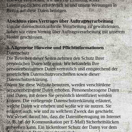
Leistungspflichten erforderlich ist und unsere Weisungen in
Bezug auf diese Daten befolgen.
Abschluss eines Vertrages über Auftragsverarbeitung
Um die datenschutzkonforme Verarbeitung zu gewährleisten,
haben wir einen Vertrag über Auftragsverarbeitung mit unserem
Hoster geschlossen.
3. Allgemeine Hinweise und Pflichtinformationen
Datenschutz
Die Betreiber dieser Seiten nehmen den Schutz Ihrer
persönlichen Daten sehr ernst. Wir behandeln Ihre
personenbezogenen Daten vertraulich und entsprechend der
gesetzlichen Datenschutzvorschriften sowie dieser
Datenschutzerklärung.
Wenn Sie diese Website benutzen, werden verschiedene
personenbezogene Daten erhoben. Personenbezogene Daten
sind Daten, mit denen Sie persönlich identifiziert werden
können. Die vorliegende Datenschutzerklärung erläutert,
welche Daten wir erheben und wofür wir sie nutzen. Sie
erläutert auch, wie und zu welchem Zweck das geschieht.
Wir weisen darauf hin, dass die Datenübertragung im Internet
(z. B. bei der Kommunikation per E-Mail) Sicherheitslücken
aufweisen kann. Ein lückenloser Schutz der Daten vor dem