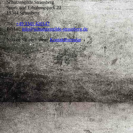
Schützengilde Strausberg
Sport- und Erholungspark 23
15344 Strausberg
Tel.:
+49 3341 420147
E-Mail:
info@schuetzengilde-strausberg.de
Nutzen Sie auch unser
Kontaktformular
.