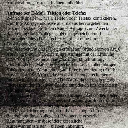
Aufbewahrungsfristen – bleiben unberührt.
Anfrage per E-Mail, Telefon oder Telefax
Wenn Sie uns per E-Mail, Telefon oder Telefax kontaktieren,
wird Ihre Anfrage inklusive aller daraus hervorgehenden
personenbezogenen Daten (Name, Anfrage) zum Zwecke der
Bearbeitung Ihres Anliegens bei uns gespeichert und
verarbeitet. Diese Daten geben wir nicht ohne Ihre
Einwilligung weiter.
Die Verarbeitung dieser Daten erfolgt auf Grundlage von Art. 6
Abs. 1 lit. b DSGVO, sofern Ihre Anfrage mit der Erfüllung
eines Vertrags zusammenhängt oder zur Durchführung
vorvertraglicher Maßnahmen erforderlich ist. In allen übrigen
Fällen beruht die Verarbeitung auf Ihrer Einwilligung (Art. 6
Abs. 1 lit. a DSGVO) und/oder auf unseren berechtigten
Interessen (Art. 6 Abs. 1 lit. f DSGVO), da wir ein berechtigtes
Interesse an der effektiven Bearbeitung der an uns gerichteten
Anfragen haben.
Die von Ihnen an uns per Kontaktanfragen übersandten Daten
verbleiben bei uns, bis Sie uns zur Löschung auffordern, Ihre
Einwilligung zur Speicherung widerrufen oder der Zweck für
die Datenspeicherung entfällt (z. B. nach abgeschlossener
Bearbeitung Ihres Anliegens). Zwingende gesetzliche
Bestimmungen – insbesondere gesetzliche
Aufbewahrungsfristen – bleiben unberührt.