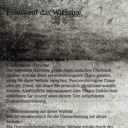
Fokus auf das Wichtige
Datenschutz
1. Datenschutz auf einen Blick
a. Allgemeine Hinweise
Die folgenden Hinweise geben einen einfachen Überblick
darüber, was mit Ihren personenbezogenen Daten passiert,
wenn Sie diese Website besuchen. Personenbezogene Daten
sind alle Daten, mit denen Sie persönlich identifiziert werden
können. Ausführliche Informationen zum Thema Datenschutz
entnehmen Sie unserer unter diesem Text aufgeführten
Datenschutzerklärung.
b. Datenerfassung auf dieser Website
Wer ist verantwortlich für die Datenerfassung auf dieser
Website?
Die Datenverarbeitung auf dieser Website erfolgt durch den