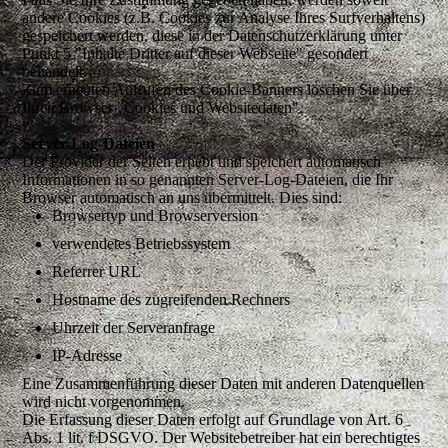
andere Cookies (z.B. Cookies zur Analyse Ihres Surfverhaltens)
gespeichert werden, diese in der Datenschutzerklärung unter
Punkt 5 "Inhalte Dritter auf dieser Webseite" gesondert
behandelt.
Zum erneuten Aufrufen des Cookie-Banners löschen Sie über
Ihren Browser "Cookies und Websitedaten".
Server-Log-Dateien
Der Provider der Seiten erhebt und speichert automatisch
Informationen in so genannten Server-Log-Dateien, die Ihr
Browser automatisch an uns übermittelt. Dies sind:
Browsertyp und Browserversion
verwendetes Betriebssystem
Referrer URL
Hostname des zugreifenden Rechners
Uhrzeit der Serveranfrage
IP-Adresse
Eine Zusammenführung dieser Daten mit anderen Datenquellen
wird nicht vorgenommen.
Die Erfassung dieser Daten erfolgt auf Grundlage von Art. 6
Abs. 1 lit. f DSGVO. Der Websitebetreiber hat ein berechtigtes