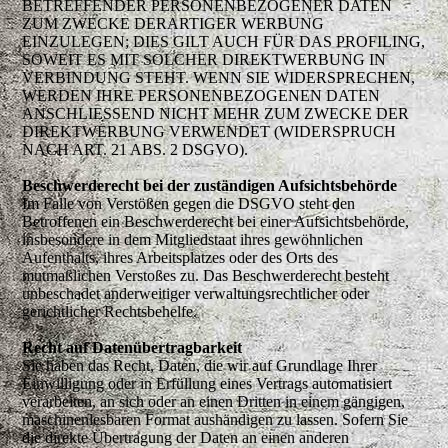
BETREFFENDER PERSONENBEZOGENER DATEN
ZUM ZWECKE DERARTIGER WERBUNG
EINZULEGEN; DIES GILT AUCH FÜR DAS PROFILING,
SOWEIT ES MIT SOLCHER DIREKTWERBUNG IN
VERBINDUNG STEHT. WENN SIE WIDERSPRECHEN,
WERDEN IHRE PERSONENBEZOGENEN DATEN
ANSCHLIESSEND NICHT MEHR ZUM ZWECKE DER
DIREKTWERBUNG VERWENDET (WIDERSPRUCH
NACH ART. 21 ABS. 2 DSGVO).
Beschwerderecht bei der zuständigen Aufsichtsbehörde
Im Falle von Verstößen gegen die DSGVO steht den
Betroffenen ein Beschwerderecht bei einer Aufsichtsbehörde,
insbesondere in dem Mitgliedstaat ihres gewöhnlichen
Aufenthalts, ihres Arbeitsplatzes oder des Orts des
mutmaßlichen Verstoßes zu. Das Beschwerderecht besteht
unbeschadet anderweitiger verwaltungsrechtlicher oder
gerichtlicher Rechtsbehelfe.
Recht auf Datenübertragbarkeit
Sie haben das Recht, Daten, die wir auf Grundlage Ihrer
Einwilligung oder in Erfüllung eines Vertrags automatisiert
verarbeiten, an sich oder an einen Dritten in einem gängigen,
maschinenlesbaren Format aushändigen zu lassen. Sofern Sie
die direkte Übertragung der Daten an einen anderen