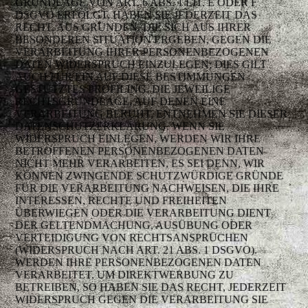
GRUNDLAGE VON ART. 6 ABS. 1 LIT. E ODER F
DSGVO ERFOLGT, HABEN SIE JEDERZEIT DAS
RECHT, AUS GRÜNDEN, DIE SICH AUS IHRER
BESONDEREN SITUATION ERGEBEN, GEGEN DIE
VERARBEITUNG IHRER PERSONENBEZOGENEN
DATEN WIDERSPRUCH EINZULEGEN; DIES GILT
AUCH FÜR EIN AUF DIESE BESTIMMUNGEN
GESTÜTZTES PROFILING. DIE JEWEILIGE
RECHTSGRUNDLAGE, AUF DENEN EINE
VERARBEITUNG BERUHT, ENTNEHMEN SIE DIESER
DATENSCHUTZERKLÄRUNG. WENN SIE
WIDERSPRUCH EINLEGEN, WERDEN WIR IHRE
BETROFFENEN PERSONENBEZOGENEN DATEN
NICHT MEHR VERARBEITEN, ES SEI DENN, WIR
KÖNNEN ZWINGENDE SCHUTZWÜRDIGE GRÜNDE
FÜR DIE VERARBEITUNG NACHWEISEN, DIE IHRE
INTERESSEN, RECHTE UND FREIHEITEN
ÜBERWIEGEN ODER DIE VERARBEITUNG DIENT
DER GELTENDMACHUNG, AUSÜBUNG ODER
VERTEIDIGUNG VON RECHTSANSPRÜCHEN
(WIDERSPRUCH NACH ART. 21 ABS. 1 DSGVO).
WERDEN IHRE PERSONENBEZOGENEN DATEN
VERARBEITET, UM DIREKTWERBUNG ZU
BETREIBEN, SO HABEN SIE DAS RECHT, JEDERZEIT
WIDERSPRUCH GEGEN DIE VERARBEITUNG SIE