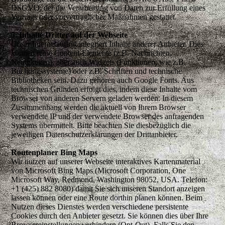
DSGVO, der die Verarbeitung von Daten zur Erfüllung eines
Vertrags oder vorvertraglicher Maßnahmen gestattet.
5. Inhalte Dritter auf der Webseite
Unser Internetauftritt integriert Inhalte anderer Anbieter. Dies
können reine Content-Elemente (z.B. Nachrichten,
Neuigkeiten), aber auch Widgets (Funktionen, wie z.B.
Buchungssysteme) oder z.B. Schriften und technische
Bibliotheken sein. Dazu gehören auch Google Fonts. Aus
technischen Gründen erfolgt dies, indem diese Inhalte vom
Browser von anderen Servern geladen werden. In diesem
Zusammenhang werden die aktuell von Ihrem Browser
verwendete IP und der verwendete Browser des anfragenden
Systems übermittelt. Bitte beachten Sie diesbezüglich die
jeweiligen Datenschutzerklärungen der Drittanbieter.
Routenplaner Bing Maps
Wir nutzen auf unserer Webseite interaktives Kartenmaterial
von Microsoft Bing Maps (Microsoft Corporation, One
Microsoft Way, Redmond, Washington 98052, USA. Telefon:
+1 (425) 882 8080) damit Sie sich unseren Standort anzeigen
lassen können oder eine Route dorthin planen können. Beim
Nutzen dieses Dienstes werden verschiedene persistente
Cookies durch den Anbieter gesetzt. Sie können dies über Ihre
Browsereinstellungen verhindern (Opt-Out). Falls Sie den