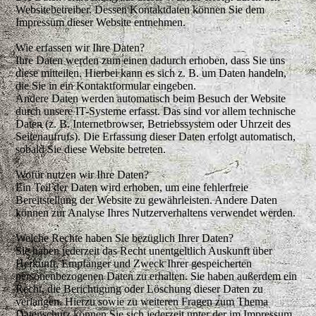
Websitebetreiber. Dessen Kontaktdaten können Sie dem
Impressum dieser Website entnehmen.
Wie erfassen wir Ihre Daten?
Ihre Daten werden zum einen dadurch erhoben, dass Sie uns
diese mitteilen. Hierbei kann es sich z. B. um Daten handeln,
die Sie in ein Kontaktformular eingeben.
Andere Daten werden automatisch beim Besuch der Website
durch unsere IT-Systeme erfasst. Das sind vor allem technische
Daten (z. B. Internetbrowser, Betriebssystem oder Uhrzeit des
Seitenaufrufs). Die Erfassung dieser Daten erfolgt automatisch,
sobald Sie diese Website betreten.
Wofür nutzen wir Ihre Daten?
Ein Teil der Daten wird erhoben, um eine fehlerfreie
Bereitstellung der Website zu gewährleisten. Andere Daten
können zur Analyse Ihres Nutzerverhaltens verwendet werden.
Welche Rechte haben Sie bezüglich Ihrer Daten?
Sie haben jederzeit das Recht unentgeltlich Auskunft über
Herkunft, Empfänger und Zweck Ihrer gespeicherten
personenbezogenen Daten zu erhalten. Sie haben außerdem ein
Recht, die Berichtigung oder Löschung dieser Daten zu
verlangen. Hierzu sowie zu weiteren Fragen zum Thema
Datenschutz können Sie sich jederzeit unter der im Impressum