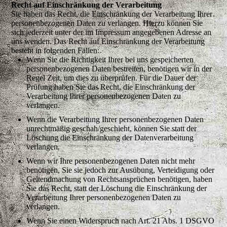
Recht auf Einschränkung der Verarbeitung
Sie haben das Recht, die Einschränkung der Verarbeitung Ihrer
personenbezogenen Daten zu verlangen. Hierzu können Sie
sich jederzeit unter der im Impressum angegebenen Adresse an
uns wenden. Das Recht auf Einschränkung der Verarbeitung
besteht in folgenden Fällen:
Wenn Sie die Richtigkeit Ihrer bei uns gespeicherten
personenbezogenen Daten bestreiten, benötigen wir in der
Regel Zeit, um dies zu überprüfen. Für die Dauer der
Prüfung haben Sie das Recht, die Einschränkung der
Verarbeitung Ihrer personenbezogenen Daten zu
verlangen.
Wenn die Verarbeitung Ihrer personenbezogenen Daten
unrechtmäßig geschah/geschieht, können Sie statt der
Löschung die Einschränkung der Datenverarbeitung
verlangen.
Wenn wir Ihre personenbezogenen Daten nicht mehr
benötigen, Sie sie jedoch zur Ausübung, Verteidigung oder
Geltendmachung von Rechtsansprüchen benötigen, haben
Sie das Recht, statt der Löschung die Einschränkung der
Verarbeitung Ihrer personenbezogenen Daten zu
verlangen.
Wenn Sie einen Widerspruch nach Art. 21 Abs. 1 DSGVO