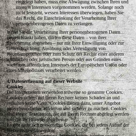
eingelegt haben, muss eine Abwägung zwischen Ihren und
unseren Interessen vorgenommen werden. Solange noch
nicht feststeht, wessen Interessen überwiegen, haben Sie
das Recht, die Einschränkung der Verarbeitung Ihrer
personenbezogenen Daten zu verlangen.
Wenn Sie die Verarbeitung Ihrer personenbezogenen Daten
eingeschränkt haben, dürfen diese Daten – von ihrer
Speicherung abgesehen – nur mit Ihrer Einwilligung oder zur
Geltendmachung, Ausübung oder Verteidigung von
Rechtsansprüchen oder zum Schutz der Rechte einer anderen
natürlichen oder juristischen Person oder aus Gründen eines
wichtigen öffentlichen Interesses der Europäischen Union oder
eines Mitgliedstaats verarbeitet werden.
4. Datenerfassung auf dieser Website
Cookies
Die Internetseiten verwenden teilweise so genannte Cookies.
Cookies richten auf Ihrem Rechner keinen Schaden an und
enthalten keine Viren. Cookies dienen dazu, unser Angebot
nutzerfreundlicher, effektiver und sicherer zu machen. Cookies
sind kleine Textdateien, die auf Ihrem Rechner abgelegt werden
und die Ihr Browser speichert.
Es gibt technisch notwendige Cookies, die bei jedem Aufruf der
Webseite gesetzt werden.
Falls Sie Ihre Zustimmung gegeben haben, werden soweit