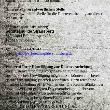
Zugriff durch Dritte ist nicht möglich.
Hinweis zur verantwortlichen Stelle
Die verantwortliche Stelle für die Datenverarbeitung auf dieser
Website ist:
Schützengilde Strausberg
Schützengilde Strausberg
Sport- und Erholungspark 23
15344 Strausberg
Tel.: +49 3341 420147
E-Mail:
info@schuetzengilde-strausberg.de
Widerruf Ihrer Einwilligung zur Datenverarbeitung
Viele Datenverarbeitungsvorgänge sind nur mit Ihrer
ausdrücklichen Einwilligung möglich. Sie können eine bereits
erteilte Einwilligung jederzeit widerrufen. Dazu reicht eine
formlose Mitteilung per E-Mail an uns. Die Rechtmäßigkeit der
bis zum Widerruf erfolgten Datenverarbeitung bleibt vom
Widerruf unberührt. Widerspruchsrecht gegen die
Datenerhebung in besonderen Fällen sowie gegen
Direktwerbung (Art. 21 DSGVO)
WENN DIE DATENVERARBEITUNG AUF