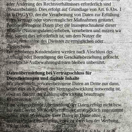
oder Änderung des Rechtsverhältnisses erforderlich sind
(Bestandsdaten). Dies erfolgt auf Grundlage von Art. 6 Abs. 1
lit. b DSGVO, der die Verarbeitung von Daten zur Erfüllung
eines Vertrags oder vorvertraglicher Maßnahmen gestattet.
Personenbezogene Daten über die Inanspruchnahme dieser
Website (Nutzungsdaten) erheben, verarbeiten und nutzen wir
nur, soweit dies erforderlich ist, um dem Nutzer die
Inanspruchnahme des Dienstes zu ermöglichen oder
abzurechnen.
Die erhobenen Kundendaten werden nach Abschluss des
Auftrags oder Beendigung der Geschäftsbeziehung gelöscht.
Gesetzliche Aufbewahrungsfristen bleiben unberührt.
Datenübermittlung bei Vertragsschluss für
Dienstleistungen und digitale Inhalte
Wir übermitteln personenbezogene Daten an Dritte nur dann,
wenn dies im Rahmen der Vertragsabwicklung notwendig ist,
etwa an das mit der Zahlungsabwicklung beauftragte
Kreditinstitut.
Eine weitergehende Übermittlung der Daten erfolgt nicht bzw.
nur dann, wenn Sie der Übermittlung ausdrücklich zugestimmt
haben. Eine Weitergabe Ihrer Daten an Dritte ohne
ausdrückliche Einwilligung, etwa zu Zwecken der Werbung,
erfolgt nicht.
Grundlage für die Datenverarbeitung ist Art. 6 Abs. 1 lit. b